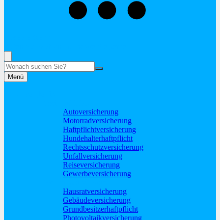
02865-603600
Rufen Sie mich an, ich berate Sie gerne!
Suche
Menü
Vergleiche
Sach und KFZ
Autoversicherung
Motorradversicherung
Haftpflichtversicherung
Hundehalterhaftpflicht
Rechtsschutzversicherung
Unfallversicherung
Reiseversicherung
Gewerbeversicherung
Wohnung und Haus
Hausratversicherung
Gebäudeversicherung
Grundbesitzerhaftpflicht
Photovoltaikversicherung