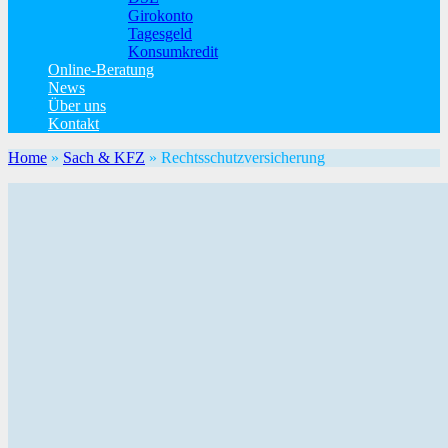
Girokonto
Tagesgeld
Konsumkredit
Online-Beratung
News
Über uns
Kontakt
Home
»
Sach & KFZ
»
Rechtsschutzversicherung