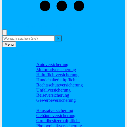
02865-603600
Rufen Sie mich an, ich berate Sie gerne!
Suche
Menü
Vergleiche
Sach und KFZ
Autoversicherung
Motorradversicherung
Haftpflichtversicherung
Hundehalterhaftpflicht
Rechtsschutzversicherung
Unfallversicherung
Reiseversicherung
Gewerbeversicherung
Wohnung und Haus
Hausratversicherung
Gebäudeversicherung
Grundbesitzerhaftpflicht
Photovoltaikversicherung