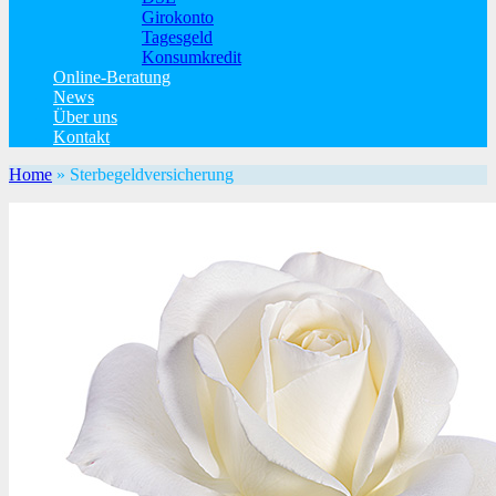
Girokonto
Tagesgeld
Konsumkredit
Online-Beratung
News
Über uns
Kontakt
Home
»
Sterbegeldversicherung