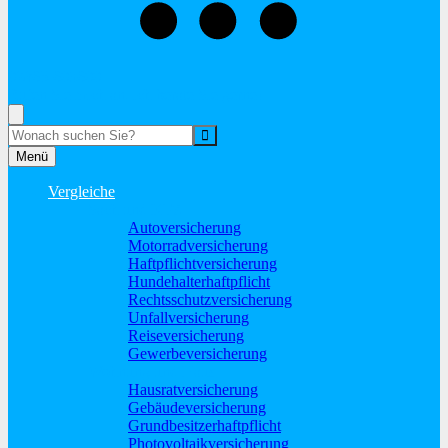
02865-603600
Rufen Sie mich an, ich berate Sie gerne!
Suche
Menü
Vergleiche
Sach und KFZ
Autoversicherung
Motorradversicherung
Haftpflichtversicherung
Hundehalterhaftpflicht
Rechtsschutzversicherung
Unfallversicherung
Reiseversicherung
Gewerbeversicherung
Wohnung und Haus
Hausratversicherung
Gebäudeversicherung
Grundbesitzerhaftpflicht
Photovoltaikversicherung