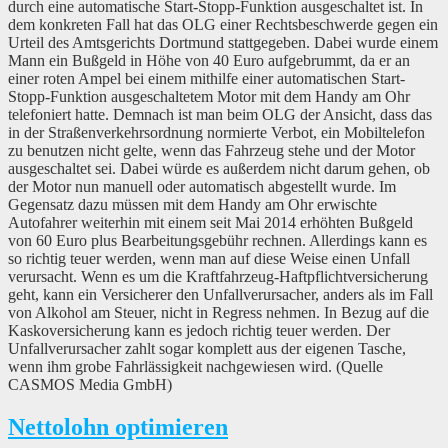
durch eine automatische Start-Stopp-Funktion ausgeschaltet ist. In
dem konkreten Fall hat das OLG einer Rechtsbeschwerde gegen ein
Urteil des Amtsgerichts Dortmund stattgegeben. Dabei wurde einem
Mann ein Bußgeld in Höhe von 40 Euro aufgebrummt, da er an
einer roten Ampel bei einem mithilfe einer automatischen Start-
Stopp-Funktion ausgeschaltetem Motor mit dem Handy am Ohr
telefoniert hatte. Demnach ist man beim OLG der Ansicht, dass das
in der Straßenverkehrsordnung normierte Verbot, ein Mobiltelefon
zu benutzen nicht gelte, wenn das Fahrzeug stehe und der Motor
ausgeschaltet sei. Dabei würde es außerdem nicht darum gehen, ob
der Motor nun manuell oder automatisch abgestellt wurde. Im
Gegensatz dazu müssen mit dem Handy am Ohr erwischte
Autofahrer weiterhin mit einem seit Mai 2014 erhöhten Bußgeld
von 60 Euro plus Bearbeitungsgebühr rechnen. Allerdings kann es
so richtig teuer werden, wenn man auf diese Weise einen Unfall
verursacht. Wenn es um die Kraftfahrzeug-Haftpflichtversicherung
geht, kann ein Versicherer den Unfallverursacher, anders als im Fall
von Alkohol am Steuer, nicht in Regress nehmen. In Bezug auf die
Kaskoversicherung kann es jedoch richtig teuer werden. Der
Unfallverursacher zahlt sogar komplett aus der eigenen Tasche,
wenn ihm grobe Fahrlässigkeit nachgewiesen wird. (Quelle
CASMOS Media GmbH)
Nettolohn optimieren