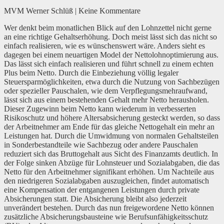
MVM Werner Schlüß | Keine Kommentare
Wer denkt beim monatlichen Blick auf den Lohnzettel nicht gerne
an eine richtige Gehaltserhöhung. Doch meist lässt sich das nicht so
einfach realisieren, wie es wünschenswert wäre. Anders sieht es
dagegen bei einem neuartigen Model der Nettolohnoptimierung aus.
Das lässt sich einfach realisieren und führt schnell zu einem echten
Plus beim Netto. Durch die Einbeziehung völlig legaler
Steuersparmöglichkeiten, etwa durch die Nutzung von Sachbezügen
oder spezieller Pauschalen, wie dem Verpflegungsmehraufwand,
lässt sich aus einem bestehenden Gehalt mehr Netto herausholen.
Dieser Zugewinn beim Netto kann wiederum in verbesserten
Risikoschutz und höhere Altersabsicherung gesteckt werden, so dass
der Arbeitnehmer am Ende für das gleiche Nettogehalt ein mehr an
Leistungen hat. Durch die Umwidmung von normalen Gehaltsteilen
in Sonderbestandteile wie Sachbezug oder andere Pauschalen
reduziert sich das Bruttogehalt aus Sicht des Finanzamts deutlich. In
der Folge sinken Abzüge für Lohnsteuer und Sozialabgaben, die das
Netto für den Arbeitnehmer signifikant erhöhen. Um Nachteile aus
den niedrigeren Sozialabgaben auszugleichen, findet automatisch
eine Kompensation der entgangenen Leistungen durch private
Absicherungen statt. Die Absicherung bleibt also jederzeit
unverändert bestehen. Durch das nun freigewordene Netto können
zusätzliche Absicherungsbausteine wie Berufsunfähigkeitsschutz