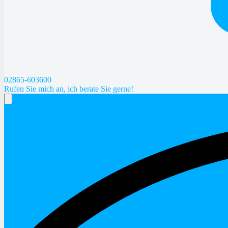
02865-603600
Rufen Sie mich an, ich berate Sie gerne!