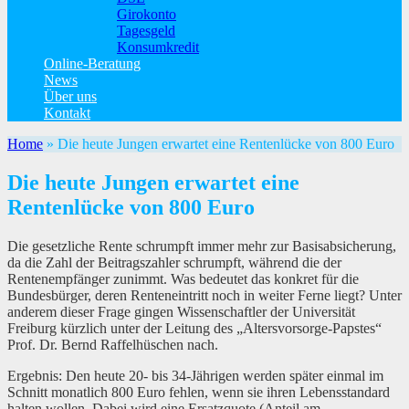
Girokonto
Tagesgeld
Konsumkredit
Online-Beratung
News
Über uns
Kontakt
Home
»
Die heute Jungen erwartet eine Rentenlücke von 800 Euro
Die heute Jungen erwartet eine
Rentenlücke von 800 Euro
Die gesetzliche Rente schrumpft immer mehr zur Basisabsicherung,
da die Zahl der Beitragszahler schrumpft, während die der
Rentenempfänger zunimmt. Was bedeutet das konkret für die
Bundesbürger, deren Renteneintritt noch in weiter Ferne liegt? Unter
anderem dieser Frage gingen Wissenschaftler der Universität
Freiburg kürzlich unter der Leitung des „Altersvorsorge-Papstes“
Prof. Dr. Bernd Raffelhüschen nach.
Ergebnis: Den heute 20- bis 34-Jährigen werden später einmal im
Schnitt monatlich 800 Euro fehlen, wenn sie ihren Lebensstandard
halten wollen. Dabei wird eine Ersatzquote (Anteil am