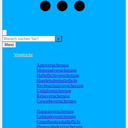
02865-603600
Rufen Sie mich an, ich berate Sie gerne!
Suche
Menü
Vergleiche
Sach und KFZ
Autoversicherung
Motorradversicherung
Haftpflichtversicherung
Hundehalterhaftpflicht
Rechtsschutzversicherung
Unfallversicherung
Reiseversicherung
Gewerbeversicherung
Wohnung und Haus
Hausratversicherung
Gebäudeversicherung
Grundbesitzerhaftpflicht
Photovoltaikversicherung