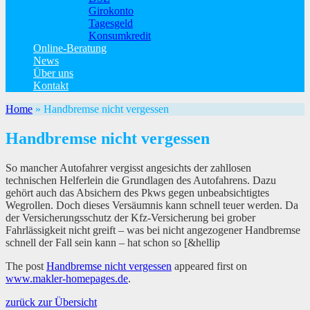
Girokonto
Tagesgeld
Konsumkredit
Online-Beratung
News
Über uns
Kontakt
Home
»
Handbremse nicht vergessen
Handbremse nicht vergessen
So mancher Autofahrer vergisst angesichts der zahllosen
technischen Helferlein die Grundlagen des Autofahrens. Dazu
gehört auch das Absichern des Pkws gegen unbeabsichtigtes
Wegrollen. Doch dieses Versäumnis kann schnell teuer werden. Da
der Versicherungsschutz der Kfz-Versicherung bei grober
Fahrlässigkeit nicht greift – was bei nicht angezogener Handbremse
schnell der Fall sein kann – hat schon so [&hellip
The post
Handbremse nicht vergessen
appeared first on
www.makler-homepages.de
.
zurück zur Übersicht