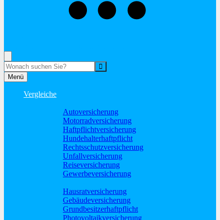
02865-603600
Rufen Sie mich an, ich berate Sie gerne!
Suche
Menü
Vergleiche
Sach und KFZ
Autoversicherung
Motorradversicherung
Haftpflichtversicherung
Hundehalterhaftpflicht
Rechtsschutzversicherung
Unfallversicherung
Reiseversicherung
Gewerbeversicherung
Wohnung und Haus
Hausratversicherung
Gebäudeversicherung
Grundbesitzerhaftpflicht
Photovoltaikversicherung