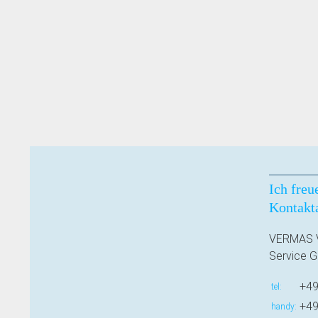
Ich freu
Kontakt
VERMAS V
Service 
+49
tel
+49
handy