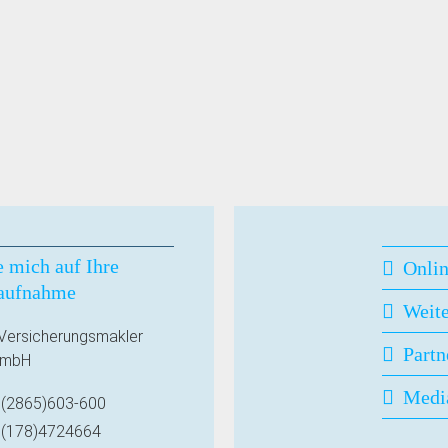
e mich auf Ihre
Onli
aufnahme
Weit
ersicherungsmakler
Partn
GmbH
Medi
(2865)603-600
(178)4724664