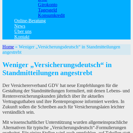
Girokonto
Tagesgeld
Konsumkredit
Online-Beratung
News
Über uns
Kontakt
Home
»
Weniger „Versicherungsdeutsch“ in Standmitteilungen
angestrebt
Weniger „Versicherungsdeutsch“ in
Standmitteilungen angestrebt
Der Versichererverband GDV hat neue Empfehlungen für die
Gestaltung der Standmitteilungen formuliert, mit denen Lebens- und
Rentenversicherungskunden jährlich über ihr aktuelles
Vertragsguthaben und ihre Rentenprognose informiert werden. In
Zukunft sollen die Schreiben auch für Versicherungslaien leichter
verständlich sein.
Mit wissenschaftlicher Unterstützung wurden allgemeinsprachliche
Alternativen für typische „Versicherungsdeutsch“-Formulierungen
erarbeitet. Für einige Stellen wird auch empfohlen, auf Tabellen statt