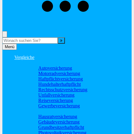
02865-603600
Rufen Sie mich an, ich berate Sie gerne!
Suche
Menü
Vergleiche
Sach und KFZ
Autoversicherung
Motorradversicherung
Haftpflichtversicherung
Hundehalterhaftpflicht
Rechtsschutzversicherung
Unfallversicherung
Reiseversicherung
Gewerbeversicherung
Wohnung und Haus
Hausratversicherung
Gebäudeversicherung
Grundbesitzerhaftpflicht
Photovoltaikversicherung