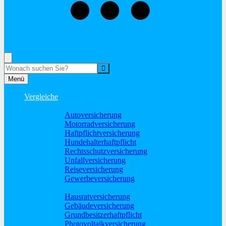
02865-603600
Rufen Sie mich an, ich berate Sie gerne!
Suche
Menü
Vergleiche
Sach und KFZ
Autoversicherung
Motorradversicherung
Haftpflichtversicherung
Hundehalterhaftpflicht
Rechtsschutzversicherung
Unfallversicherung
Reiseversicherung
Gewerbeversicherung
Wohnung und Haus
Hausratversicherung
Gebäudeversicherung
Grundbesitzerhaftpflicht
Photovoltaikversicherung